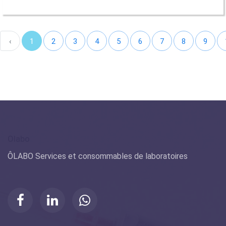
‹
1
2
3
4
5
6
7
8
9
Olabo
ÔLABO Services et consommables de laboratoires